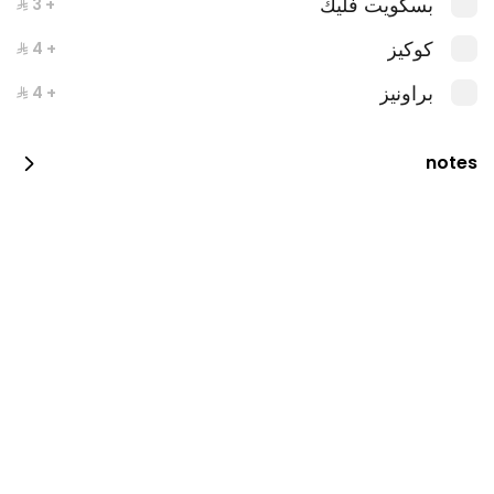
بسكويت فليك
+ ⁨⁦‪‬ 3⁩
كوكيز
+ ⁨⁦‪‬ 4⁩
براونيز
+ ⁨⁦‪‬ 4⁩
ميني بانكيك عائلي فاخر
notes
البوكسات المالحة