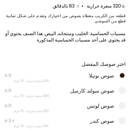
320 سعرة حرارية
•
83
بالدقائق
قطعه من الكريب مغطاه بصوص من اختيارك وتقدم على شكل ثمانية
قطع من السوشي
مسببات الحساسية
:
الحليب ومنتجاته, البيض
.
هذا الصنف يحتوي أو
قد يحتوي على أحد مسببات الحساسية المذكورة
اختر صوصك المفضل
صوص نوتيلا
بوكس البايتس
320 سعرة حرارية
70 غرام
صوص سولتد كارميل
284 سعرة حرارية
70 غرام
صوص لوتس
350 سعرة حرارية
70 غرام
صوص كندر
+ ⁨⁦‪‬ 3⁩
340 سعرة حرارية
70 غرام