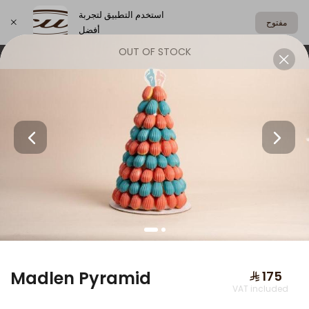
استخدم التطبيق لتجربة
مفتوح
أفضل
OUT OF STOCK
اختر العنوان
Family Boxes
Salty Boxes
Crepe
FAMILY BOXES
Madlen Pyramid
⁨⁦‪‬ 175⁩
VAT included