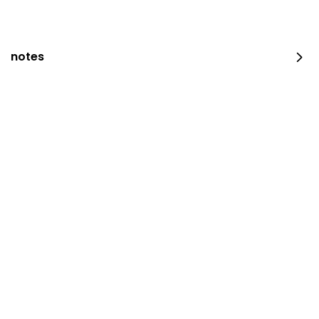
notes
Bites Box
⁨⁦‪‬ 159⁩