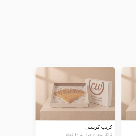
كريب كرسبي
320 سعرة حرارية • 1 قطع