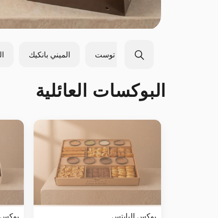
ة
الكريب
الفرنش توست
الميني بانكيك
ال
البوكسات العائلية
بوكس البايتس
بوكس 