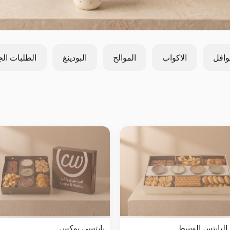
وافل
الاكواب
الموالح
البودينغ
الطلبات الج
البايتس الوسط
بايتسي بوكس