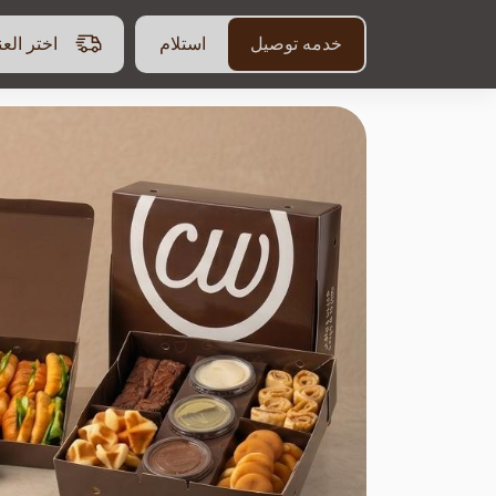
خدمه توصيل
استلام
اختر الع