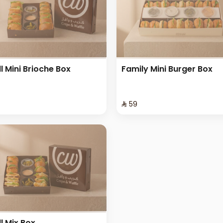
l Mini Brioche Box
Family Mini Burger Box
⁨⁦‪‬ 59⁩
l Mix Box