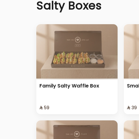
Salty Boxes
Family Salty Waffle Box
Smal
⁨⁦‪‬ 59⁩
⁨⁦‪‬ 39⁩