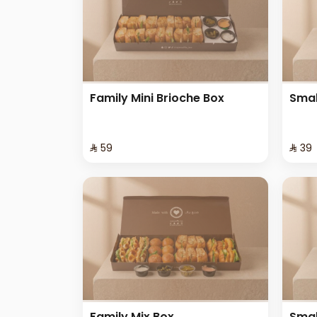
Family Mini Brioche Box
Smal
⁨⁦‪‬ 59⁩
⁨⁦‪‬ 39⁩
Family Mix Box
Smal