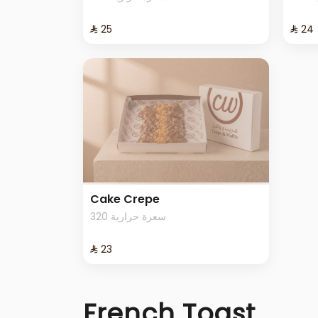
⁨⁦‪‬ 25⁩
⁨⁦‪‬ 24⁩
Cake Crepe
320 سعرة حرارية
⁨⁦‪‬ 23⁩
French Toast