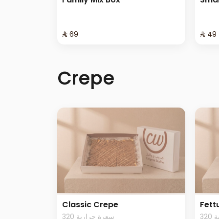
⁨⁦‪‬ 69⁩
⁨⁦‪‬ 49⁩
Crepe
Classic Crepe
Fett
3
320 سعرة حرارية