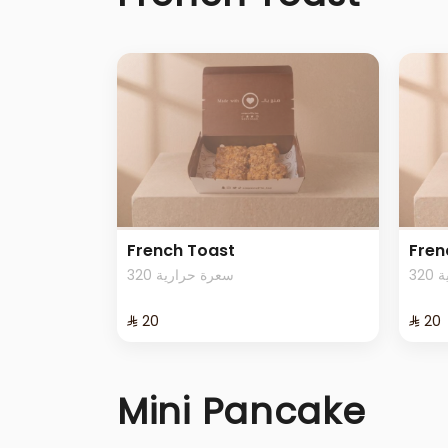
French Toast
Fren
3
320 سعرة حرارية
⁨⁦‪‬ 20⁩
⁨⁦‪‬ 20⁩
Mini Pancake