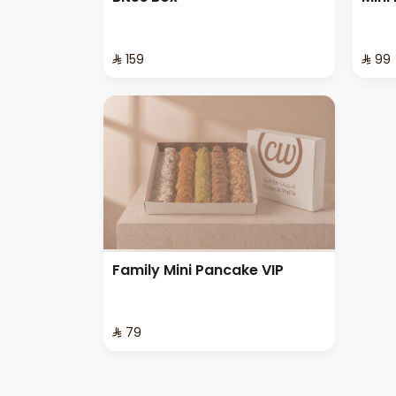
⁨⁦‪‬ 159⁩
⁨⁦‪‬ 99⁩
Family Mini Pancake VIP
⁨⁦‪‬ 79⁩