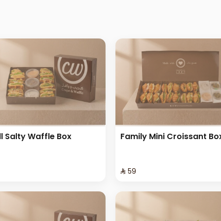
l Salty Waffle Box
Family Mini Croissant Bo
⁨⁦‪‬ 59⁩