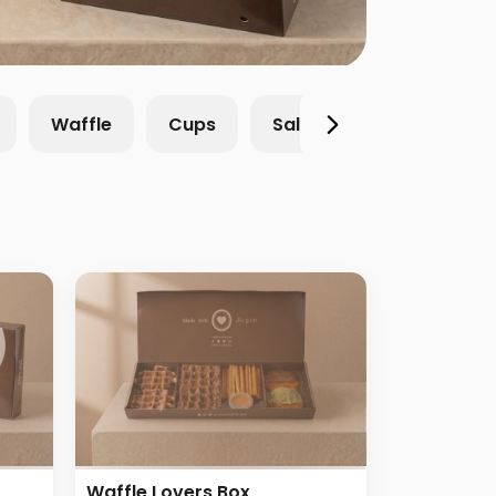
Waffle
Cups
Salty
Pudding
Waffle Lovers Box