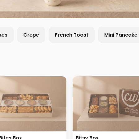
xes
Crepe
French Toast
Mini Pancake
 Bites Box
Bitsy Box