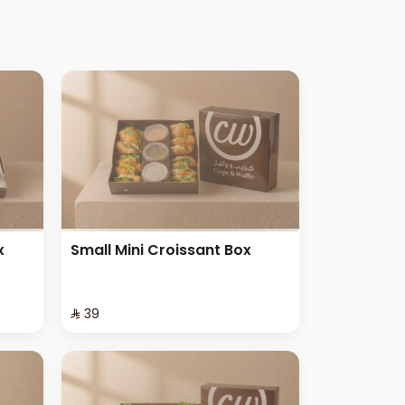
x
Small Mini Croissant Box
⁨⁦‪‬ 39⁩