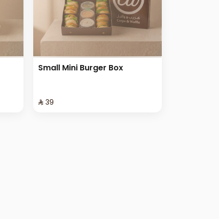
Small Mini Burger Box
⁨⁦‪‬ 39⁩