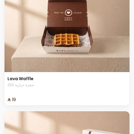
Lava Waffle
320 سعرة حرارية
⁨⁦‪‬ 19⁩