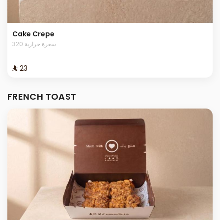
Cake Crepe
320 سعرة حرارية
⁨⁦‪‬ 23⁩
FRENCH TOAST