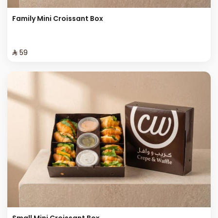
Family Mini Croissant Box
⁨⁦‪‬ 59⁩
Small Mini Croissant Box