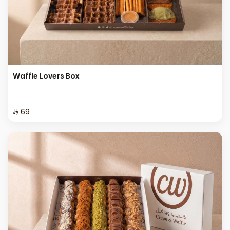
Waffle Lovers Box
⁨⁦‪‬ 69⁩