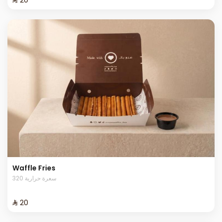
Waffle Fries
320 سعرة حرارية
⁨⁦‪‬ 20⁩