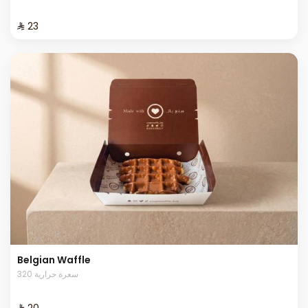
⁨⁦‪‬ 23⁩
Belgian Waffle
320 سعرة حرارية
⁨⁦‪‬ 20⁩