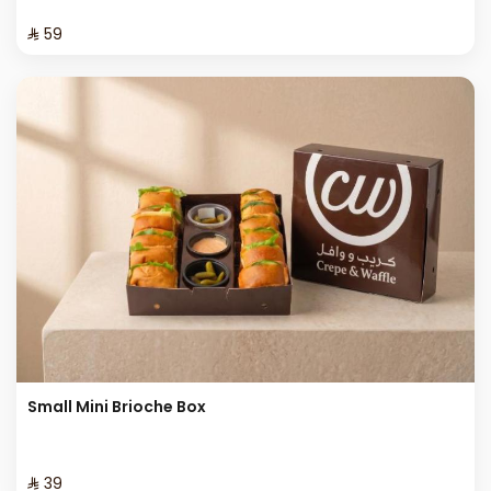
⁨⁦‪‬ 59⁩
Small Mini Brioche Box
⁨⁦‪‬ 39⁩