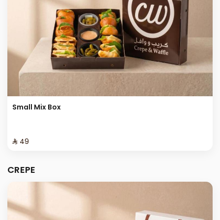
Small Mix Box
⁨⁦‪‬ 49⁩
CREPE