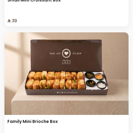
⁨⁦‪‬ 39⁩
Family Mini Brioche Box