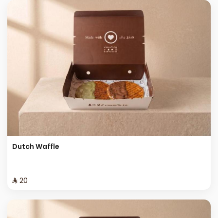
Dutch Waffle
⁨⁦‪‬ 20⁩