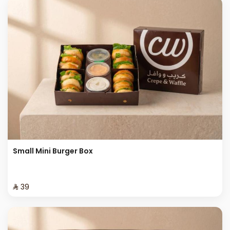
Small Mini Burger Box
⁨⁦‪‬ 39⁩