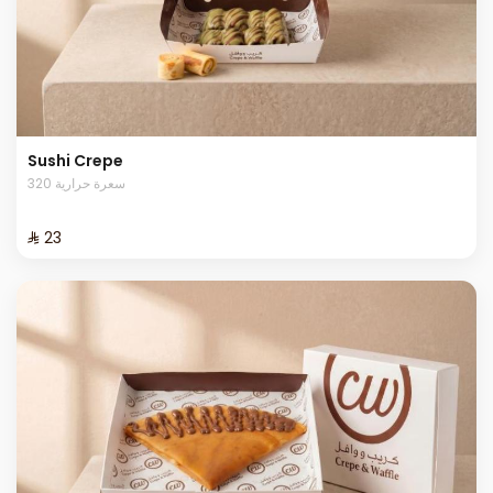
Sushi Crepe
320 سعرة حرارية
⁨⁦‪‬ 23⁩