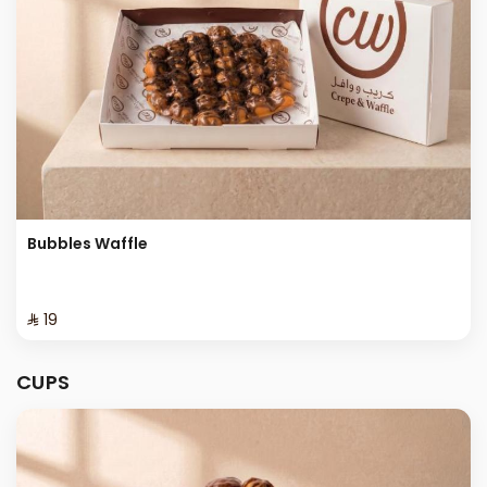
Bubbles Waffle
⁨⁦‪‬ 19⁩
CUPS