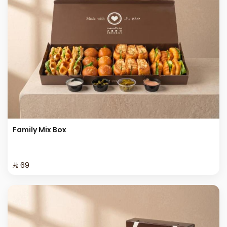
Family Mix Box
⁨⁦‪‬ 69⁩