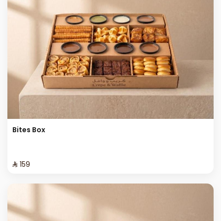
Bites Box
⁨⁦‪‬ 159⁩