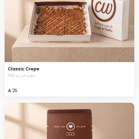
Classic Crepe
320 سعرة حرارية
⁨⁦‪‬ 25⁩