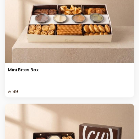
Mini Bites Box
⁨⁦‪‬ 99⁩