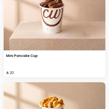
Mini Pancake Cup
⁨⁦‪‬ 20⁩