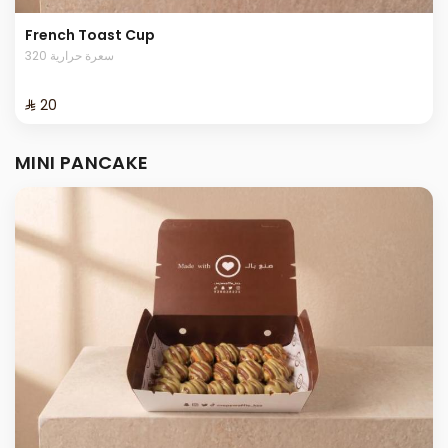
French Toast Cup
320 سعرة حرارية
⁨⁦‪‬ 20⁩
MINI PANCAKE