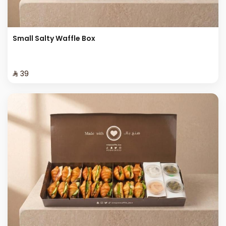
Small Salty Waffle Box
⁨⁦‪‬ 39⁩