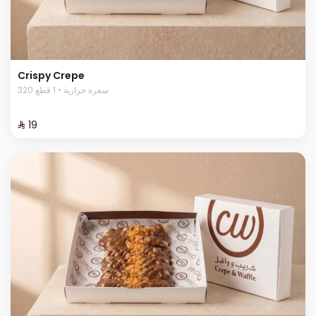
Crispy Crepe
320 سعرة حرارية • 1 قطع
⁨⁦‪‬ 19⁩