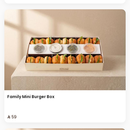
Family Mini Burger Box
⁨⁦‪‬ 59⁩