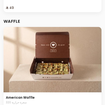
⁨⁦‪‬ 49⁩
WAFFLE
American Waffle
320 سعرة حرارية