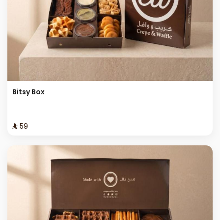
Bitsy Box
⁨⁦‪‬ 59⁩