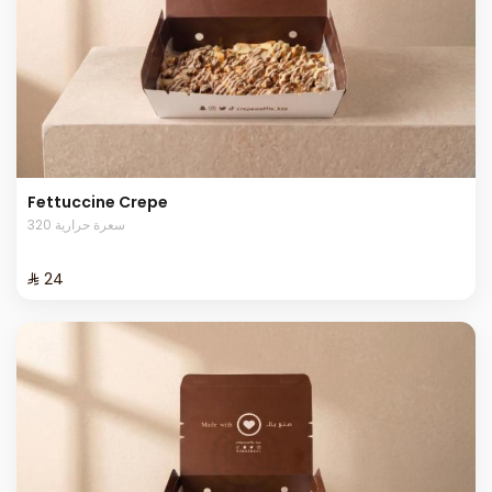
Fettuccine Crepe
320 سعرة حرارية
⁨⁦‪‬ 24⁩